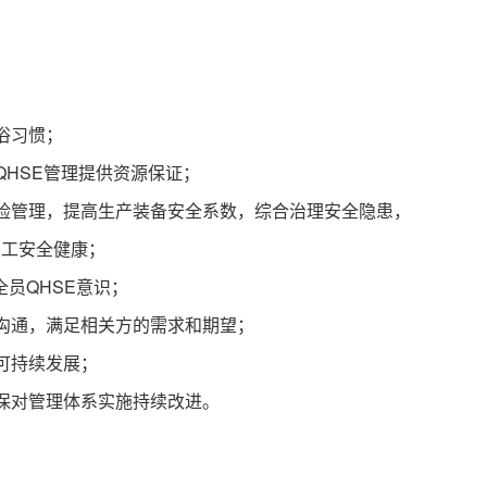
俗习惯；
QHSE管理提供资源保证；
险管理，提高生产装备安全系数，综合治理安全隐患，
员工安全健康；
全员QHSE意识；
沟通，满足相关方的需求和期望；
可持续发展；
保对管理体系实施持续改进。