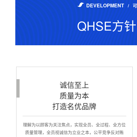
DEVELOPMENT
/ 可
QHSE方针
诚信至上
质量为本
打造名优品牌
理解为以顾客为关注焦点，实现全员、全过程、全方位
质量管理，全员视诚信为立业之本，公平竞争反对贿