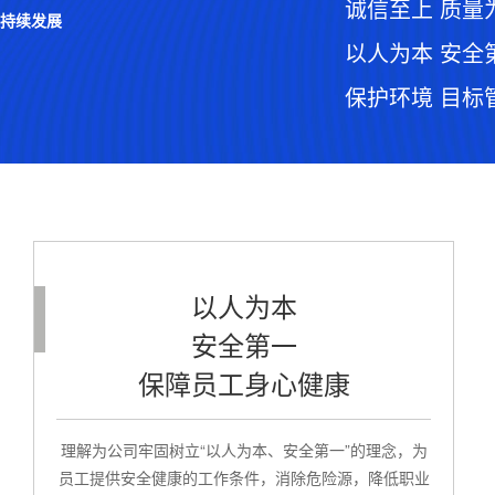
诚信至上 质量
持续发展
以人为本 安全
保护环境 目标
以人为本
安全第一
保障员工身心健康
理解为公司牢固树立“以人为本、安全第一”的理念，为
员工提供安全健康的工作条件，消除危险源，降低职业