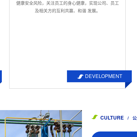
健康安全风险，关注员工的身心健康，实现公司、员工
及相关方的互利共赢、和谐 发展。
DEVELOPMENT
CULTURE
/ 公