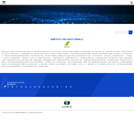
开云足球
开云足球
NEWS
淄博鲁华同方化工有限公司清洁生产审核验收公示
2021-04-21
淄博鲁华同方化工有限公司本轮清洁生产审核工作得到了市、区各级相关部门的重视和大力支持。通过企业的努力，本轮清洁生产审核工作圆满结束，取得了预期的效果，达到了“节能、降耗、减污、增效”的目的，同时也增强了厂领导及全体员工继续
深入进行清洁生产审核工作的信心，从末端治理的被动反应，转变为进行清洁生产主动行动，通过采用一系列清洁生产技术和方法，使该企业最终实现环境和经济的“双赢”。 本轮清洁生产审核开展过程中领导重视，员工积极参与，员工参与率达到95%
以上，使得清洁生产审核顺利完成并取得较好的成果，达到设定的清洁生产目标。 本轮清洁生产审核期间，淄博鲁华同方化工有限公司共提出并实施完成清洁生产方案12个，其中无/低费方案9个（投资6.43万元，获得经济效益8.68万元），中费方案1
个（投资5万元，获得潜在经济效益），高费方案2个（投资21.1万元，获得经济效益30.13万元）。方案总投资32.53万元，年获得经济效益38.81万元。方案实施后节约物料27.2t/a，节约用电5.3856万kWh/a，减少危废产生3t/a， 审核前，年物料消耗量为
1.0326 t/t，用电量为4090532 kWh/a，危废产生量为34.89吨。 审核方案实施后，年物料消耗量为1.0319 t/t，用电量为4036676 kWh/a，危废产生量为31.89吨。 审核期间通过方案实施少物料消耗量27.2t/a；减少用电5.82万kWh/a；减少危废的产生3t/a，消
减率8.6%。取得了明显的环境效益和明显的经济效益，提高了企业市场竞争能力。 方案实施后，实现了生产的良好正常运行，消除了企业潜在的安全隐患，在确保厂区生产的连续稳定安全运行的前提下，提高了企业控制水平，对在线监测的数据能够
及时反馈，对企业的可持续发展起到了重要作用。 通过此轮清洁生产，公司以科学管理、改进和技术工艺改造为主要着手点，通过节约原辅材料、改进生产工艺、合理利用能源，减少了污染物排放量，提高了生产效率，达到环境效益和经济效益双赢
的目的。并总结本次审核的经验和不足，努力做好持续清洁生产工作，已取得更大的成绩。
CORPORATE CULTURE
鲁华泓锦新材料
为客户创造价值是我们的第一使命
©开云足球-开云足球(中国) |
鲁ICP备10004611号-1
| 公安备案号37030302000308